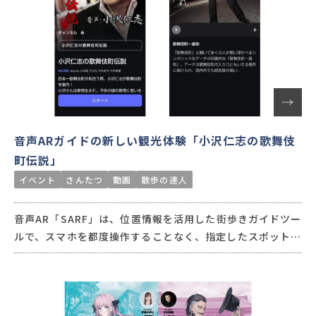
音声ARガイドの新しい観光体験「小沢仁志の歌舞伎
町伝説」
イベント
さんたつ
動画
散歩の達人
音声AR「SARF」は、位置情報を活用した街歩きガイドツー
ルで、スマホを都度操作することなく、指定したスポットに
入ると、自動で音声ガイドが再生される、新しい観光DXツ
ールです。没入感と臨場感ある音声コンテンツによって、地
域の魅力向上や地域への集客を図ります。