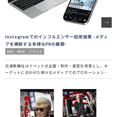
Instagramでのインフルエンサー起用施策 -メディ
アを横断する多様なPRの展開-
SNS
WEB
イベント
交通新聞社はイベントの企画・制作・運営を得意とし、タ
ーゲットに合わせた様々なメディアでのプロモーションが
可能です。
JR東日本様主催「駅からハイキング＆ウォーキング」のプ
ロモーションでは、インフルエンサーを活用。20～30代女
性へ訴求したいというご依頼から、「旅する2人」さんの起
用をご提案し「デート」をキーワードとしてSNSや当社
WEBメディアでの紹介で参加を促しました。