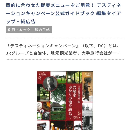
目的に合わせた提案メニューをご用意！ デスティネ
ーションキャンペーン公式ガイドブック 編集タイア
ップ・純広告
別冊・ムック
旅の手帖
「デスティネーションキャンペーン」（以下、DC）とは、
JRグループと自治体、地元観光業者、大手旅行会社が一体
となり、一定期間県やエリアの観光宣伝をするキャンペー
ン。交通新聞社では、『別冊 旅の手帖』や月刊『旅の手
帖』特別付録の公式ガイドブックを長年手がけており、対象
エリアの観光スポットや魅力を余すところなく紹介してい
ます。