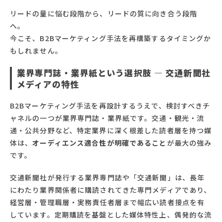
リードの量に悩む段階から、リードの質に向き合う段階
へ。
今こそ、B2Bマーケティング手法を再構築するタイミングか
もしれません。
業界専門誌・業界紙という選択肢 ― 交通新聞社
メディアの特性
B2Bマーケティング手法を再設計するうえで、検討すべきチ
ャネルの一つが業界専門誌・業界紙です。交通・観光・流
通・公共分野など、特定業界に深く根差した読者層を持つ媒
体は、
オーディエンス適合性が明確であること
が最大の強み
です。
交通新聞社が発行する業界専門誌や「交通新聞」は、長年
にわたり業界関係者に購読されてきた専門メディアであり、
経営層・管理職層・実務責任者層まで幅広い読者接点を有
しています。定期購読を基盤とした媒体特性上、偶発的な流