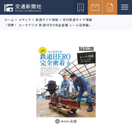
ホーム
>
メディア
>
鉄道ダイヤ情報
>
月刊鉄道ダイヤ情報
「突撃！ ユータアニキ 鉄道HERO完全密着 レール溶接編」