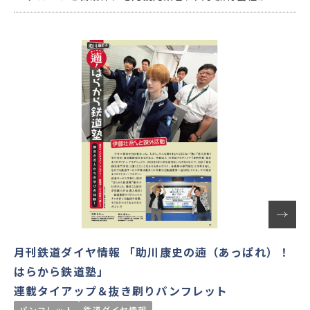
となり、一定期間県やエリアの観光宣伝をするキャンペー
ン。交通新聞社では、『別冊 旅の手帖』や月刊『旅の手
帖』特別付録の公式ガイドブックを長年手がけており、対象
エリアの観光スポットや魅力を余すところなく紹介してい
ます。
月刊鉄道ダイヤ情報 「助川康史の遖（あっぱれ）！
はらから鉄道塾」
連載タイアップ＆抜き刷りパンフレット
パンフレット
鉄道ダイヤ情報