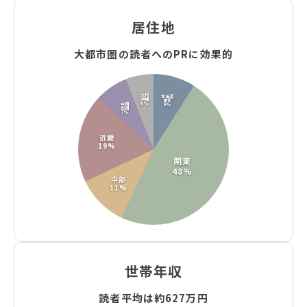
居住地
大都市圏の読者へのPRに効果的
九州
北海道
沖縄
東北
6%
中国
9%
四国
7%
近畿
19%
関東
48%
中部
11%
世帯年収
読者平均は約627万円