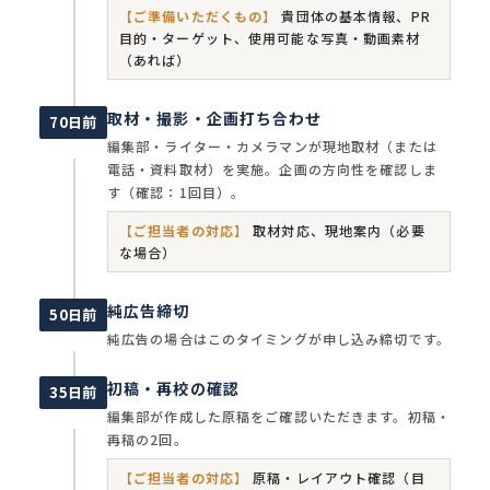
【ご準備いただくもの】
貴団体の基本情報、PR
目的・ターゲット、使用可能な写真・動画素材
（あれば）
取材・撮影・企画打ち合わせ
70日前
編集部・ライター・カメラマンが現地取材（または
電話・資料取材）を実施。企画の方向性を確認しま
す（確認：1回目）。
【ご担当者の対応】
取材対応、現地案内（必要
な場合）
純広告締切
50日前
純広告の場合はこのタイミングが申し込み締切です。
初稿・再校の確認
35日前
編集部が作成した原稿をご確認いただきます。初稿・
再稿の2回。
【ご担当者の対応】
原稿・レイアウト確認（目