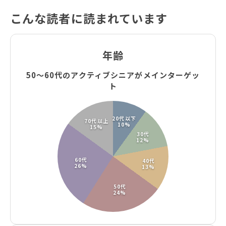
こんな読者に読まれています
年齢
50～60代のアクティブシニアがメインターゲッ
ト
20代以下
70代以上
10%
15%
30代
12%
60代
40代
26%
13%
50代
24%