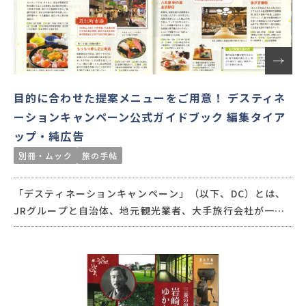
目的に合わせた提案メニューをご用意！ デスティネ
ーションキャンペーン公式ガイドブック 編集タイア
ップ・純広告
別冊・ムック
旅の手帖
「デスティネーションキャンペーン」（以下、DC）とは、
JRグループと自治体、地元観光業者、大手旅行会社が一体
となり、一定期間県やエリアの観光宣伝をするキャンペー
ン。交通新聞社では、『別冊 旅の手帖』や月刊『旅の手
帖』特別付録の公式ガイドブックを長年手がけており、対象
エリアの観光スポットや魅力を余すところなく紹介してい
ます。