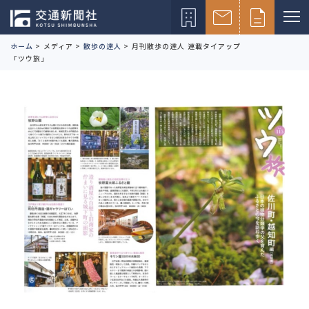
ホーム
>
メディア
>
散歩の達人
>
月刊散歩の達人 連載タイアップ
「ツウ旅」